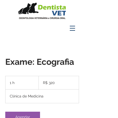
Exame: Ecografia
320
Reais
1 h
1
R$ 320
brasileiros
Clínica de Medicina
Agendar