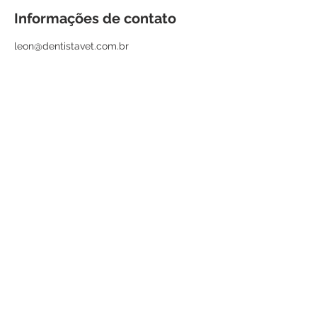
Informações de contato
leon@dentistavet.com.br
© 2021 - DENTISTAVET Odontologia
Veterinária e Cirurgia Oral
Rua Jorge Chammas, 315 - Vila
Mariana - São Paulo - SP - BRASIL
Celular:
11 99675-8484
Whatsapp : somente mensagem