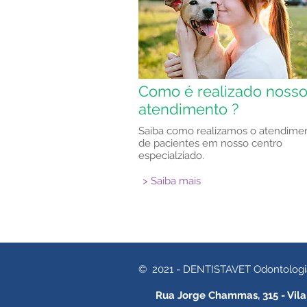
Como é realizado noss
atendimento ?
Saiba como realizamos o atendime
de pacientes em nosso centro
especialziado.
> Saiba mais
© 2021 - DENTISTAVET Odontologia V
Rua Jorge Chammas, 315 - Vila