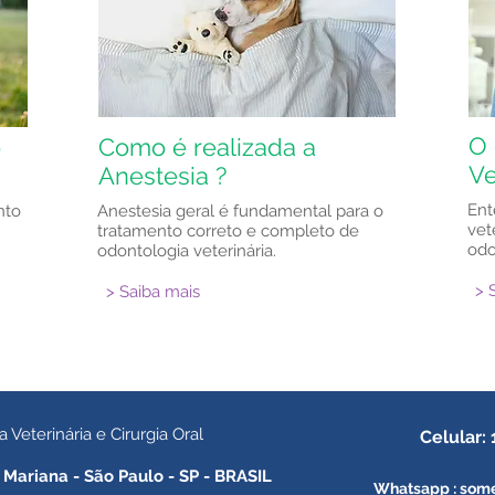
O 
o
Como é realizada a
Ve
Anestesia ?
Ent
nto
Anestesia geral é fundamental para o
vet
tratamento correto e completo de
odo
odontologia veterinária.
> 
> Saiba mais
eterinária e Cirurgia Oral
Celular:
 Mariana - São Paulo - SP - BRASIL
Whatsapp : some