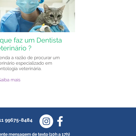
que faz um Dentista
terinário ?
enda a razão de procurar um
erinário especializado em
ntologia veterinária.
Saiba mais
 11 99675-8484
nte mensagem de texto (10h a 17h)