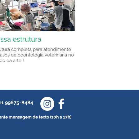
ssa estrutura
utura completa para atendimento
asos de odontologia veterinária no
do da arte !
 11 99675-8484
nte mensagem de texto (10h a 17h)