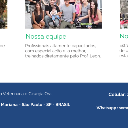
No
Nossa equipe
Estr
ade
Profissionais altamente capacitados,
de c
com especialiação e, o melhor,
esta
treinados diretamente pelo Prof. Leon.
eterinária e Cirurgia Oral
Celular:
 Mariana - São Paulo - SP - BRASIL
Whatsapp : some