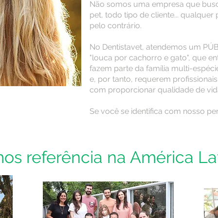
Não somos uma empresa que busca
pet, todo tipo de cliente... qualquer 
pelo contrário.
No Dentistavet, atendemos um PÚ
"louca por cachorro e gato", que e
fazem parte da família multi-espéci
e, por tanto, requerem profissiona
com proporcionar qualidade de vid
Se você se identifica com nosso pe
os referência na América La